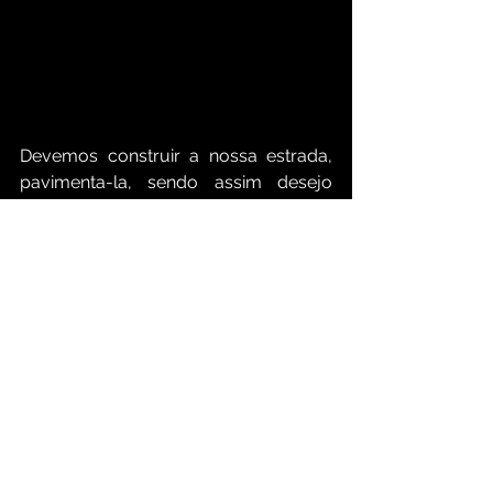
Devemos construir a nossa estrada, 
pavimenta-la, sendo assim desejo 
uma boa sorte a todos!
 Para mais informações, acompanhe:  
https://www.gamexp.com.br/
https://www.facebook.com/lipediazst
udiorj/
https://www.lipediaz.com/
https://www.instagram.com/lipediaze
scola/?hl=pt-br