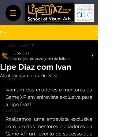
Post
Todos posts
Lipe Diaz
Todos posts
10 de jan. de 2020
3 min de leitura
Lipe Diaz com Ivan
CCXP
Atualizado:
4 de fev. de 2020
Game XP
Dinamis
Ivan um dos criadores e mentores da 
Game XP em entrevista exclusiva para 
Atividades Escola
a Lipe Diaz!
Cursos
Realizamos uma entrevista exclusiva 
Willeisnerweek
com um dos mentores e criadores da 
Modelagem em Clay
Game XP, um evento de sucesso que 