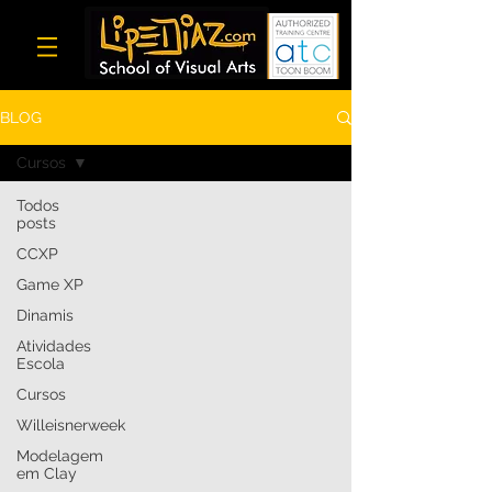
BLOG
Cursos
Todos
posts
CCXP
Game XP
Dinamis
Atividades
Escola
Cursos
Willeisnerweek
Modelagem
em Clay