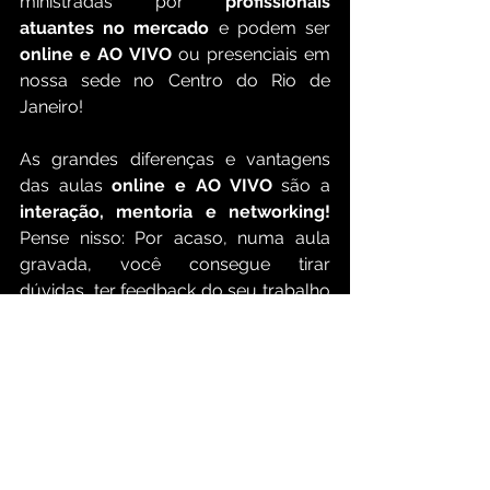
ministradas por 
profissionais 
atuantes no mercado
 e podem ser 
online e AO VIVO
ou presenciais
 em 
nossa sede no Centro do Rio de 
Janeiro!
As grandes diferenças e vantagens 
das aulas 
online e AO VIVO
 são a 
interação, mentoria e networking!
Pense nisso: Por acaso, numa aula 
gravada, você consegue tirar 
dúvidas, ter feedback do seu trabalho 
diretamente de um animador atuante 
no mercado e trocar ideias com 
outros colegas e profissionais?
A Lipe Diaz Escola te proporciona 
muito mais do que o ensino das 
técnicas, aqui você terá uma 