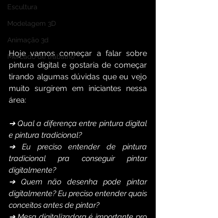
Escultura
Modelagem 3D
Animação 3d
Hoje vamos começar a falar sobre 
Mercado de trabalho
pintura digital e gostaria de começar 
tirando algumas dúvidas que eu vejo 
muito surgirem em iniciantes nessa 
área:
➔ Qual a diferença entre pintura digital 
e pintura tradicional?
➔ Eu preciso entender de pintura 
tradicional pra conseguir pintar 
digitalmente?
➔ Quem não desenha pode pintar 
digitalmente? Eu preciso entender quais 
conceitos antes de pintar?
➔ Mesa digitalizadora é importante pro 