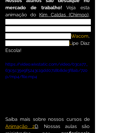
Nossos alunos são destaque no 
mercado de trabalho!
 Veja esta 
animação do 
Kim Caldas (Chimpo),
ganhou uma das 8 concorridas vagas 
no disputado evento internacional 
Cartoon Crunch da empresa 
Wacom
, 
representando o Brasil e a 
L
ipe Diaz 
Escola!
https://video.wixstatic.com/video/03ca77_
63c5c35e9f5243c19dd0718b8de3f8ab/720
p/mp4/file.mp4
Saiba mais sobre nossos cursos de 
Animação 2
D
. Nossas aulas são 