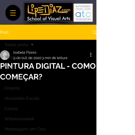
Post
Todos posts
Isabela Flores
Todos posts
9 de out. de 2020
3 min de leitura
PINTURA DIGITAL - COMO
CCXP
COMEÇAR?
Game XP
Dinamis
Atividades Escola
Cursos
Willeisnerweek
Modelagem em Clay