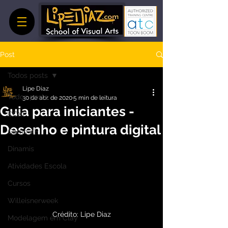
Post
Todos posts
Lipe Diaz
Todos posts
30 de abr. de 2020
5 min de leitura
Guia para iniciantes -
CCXP
Desenho e pintura digital
Game XP
Dinamis
Atividades Escola
Cursos
Willeisnerweek
Crédito: Lipe Diaz
Modelagem em Clay