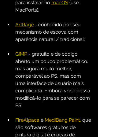
para instalar no 
macOS
 (use 
MacPorts).
ArtRage
 - conhecido por seu 
mecanismo de escova com 
aparência natural / tradicional;
GIMP
 - gratuito e de código 
aberto um pouco problemático, 
mas agora muito melhor, 
comparável ao PS, mas com 
uma interface de usuário mais 
complicada. Embora você possa 
modificá-lo para se parecer com 
PS.
FireAlpaca
 e 
MediBang Paint
,
 que 
são softwares gratuitos de 
pintura digital e criação de 