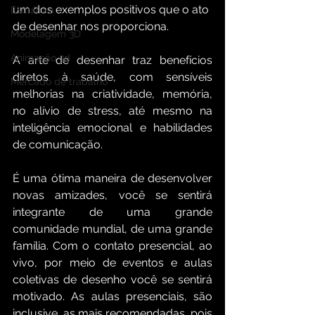
um dos exemplos positivos que o ato 
Escultura
de desenhar nos proporciona.
Modelagem 3D
Animação 3d
A arte de desenhar traz benefícios 
diretos à saúde, com sensíveis 
Mercado de trabalho
melhorias na criatividade, memória, 
no alívio de stress, até mesmo na 
inteligência emocional e habilidades 
de comunicação.
É uma ótima maneira de desenvolver 
novas amizades, você se sentirá 
integrante de uma grande 
comunidade mundial, de uma grande 
família. Com o contato presencial, ao 
vivo, por meio de eventos e aulas 
coletivas de desenho você se sentirá 
motivado. As aulas presenciais, são 
inclusive, as mais recomendadas, pois 