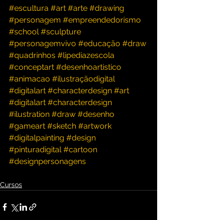
#escultura
#art
#arte
#drawing
#personagem
#empreendedorismo
#school
#sculpture
#personagemvivo
#educação
#draw
#quadrinhos
#lipediazescola
#conceptart
#desenhoartistico
#animacao
#ilustraçãodigital
#digitalart
#characterdesign
#art
#digitalart
#characterdesign
#ilustration
#draw
#desenho
#gameart
#sketch
#artwork
#digitalpainting
#design
#pinturadigital
#cartoon
#designpersonagens
Cursos