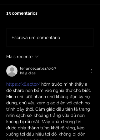
13 comentários
Escreva um comentário
Mais recente
Animação clássica e animação
digital 2D
terrancecart.e.r.36.0.7
há 5 dias
https://x8.actor/
 hôm trước mình thấy ai 
đó share nên bấm vào nghía thử cho biết. 
Mình chỉ lướt nhanh chứ không đọc kỹ nội 
dung, chủ yếu xem giao diện với cách họ 
trình bày thôi. Cảm giác đầu tiên là trang 
nhìn sạch sẽ, khoảng trắng vừa đủ nên 
không bị rối mắt. Mấy phần thông tin 
được chia thành từng khối rõ ràng, kéo 
xuống tới đâu hiểu tới đó, không bị dồn 