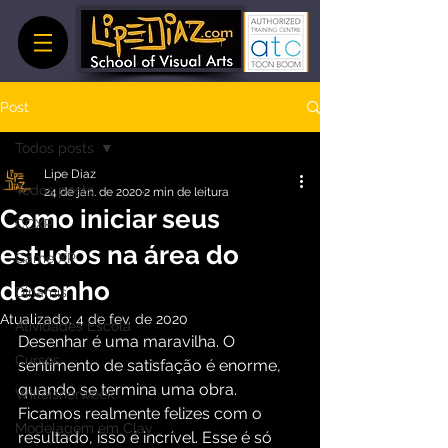
Post
Todos posts
Lipe Diaz
Todos posts
24 de jan. de 2020
2 min de leitura
Como iniciar seus
CCXP
estudos na área do
Game XP
desenho
Dinamis
Atualizado:
4 de fev. de 2020
Atividades Escola
Desenhar é uma maravilha. O 
Cursos
sentimento de satisfação é enorme, 
quando se termina uma obra. 
Willeisnerweek
Ficamos realmente felizes com o 
Modelagem em Clay
resultado, isso é incrível. Esse é só 