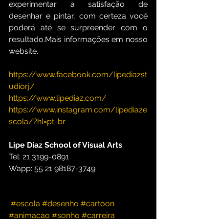
experimentar a satisfação de 
desenhar e pintar, com certeza você 
poderá até se surpreender com o 
resultado.Mais informações em nosso 
website.
https://www.facebook.com/lipediazst
udiorj/
https://www.lipediaz.com/
https://www.instagram.com/lipediaze
scola/?hl=pt-br
Lipe Diaz School of Visual Arts
Tel: 21 3199-0891 
Wapp: 55 21 98187-3749
#escola
#desenho
#cartoon
#animacao
#sonho
#carreira