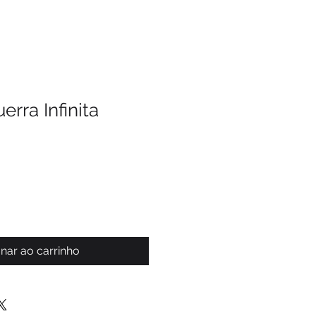
erra Infinita
nar ao carrinho