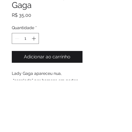
Gaga
Preço
R$ 35,00
Quantidade
*
Adicionar ao carrinho
Lady Gaga apareceu nua,
“escalada” por homens em partes
estratégicas de seu corpo em
anúncio de seu perfume, Fame. Essa
foi a idéia por traz dessa arte feita
para o Show dela no Rock in Rio
2017.
Garanta essa arte em sua coleção.