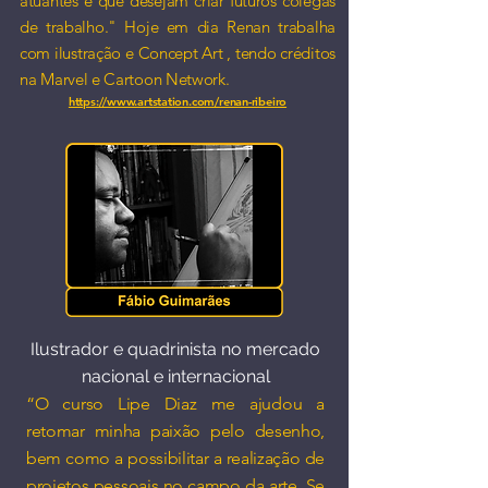
atuantes e que desejam criar futuros colegas
de trabalho." Hoje em dia Renan trabalha
com ilustração e Concept Art , tendo créditos
na Marvel e Cartoon Network.
https://www.artstation.com/renan-ribeiro
Ilustrador e quadrinista no mercado
nacional e internacional​
“O curso Lipe Diaz me ajudou a
retomar minha paixão pelo desenho,
bem como a possibilitar a realização de
projetos pessoais no campo da arte. Se