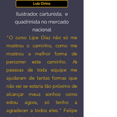
Ilustrador, cartunista, e
quadrinista no mercado
nacional​
"O curso Lipe Diaz não só me
mostrou o caminho, como me
mostrou a melhor forma de
percorrer este caminho. As
pessoas de toda equipe me
ajudaram de tantas formas que
não sei se estaria tão próximo de
alcançar meus sonhos como
estou agora, só tenho a
agradecer a todos eles." Felipe