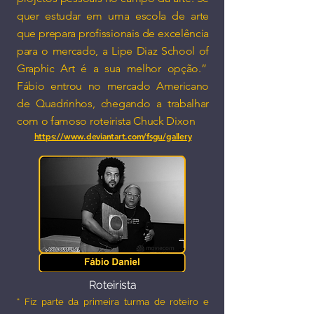
quer estudar em uma escola de arte
que prepara profissionais de excelência
para o mercado, a Lipe Diaz School of
Graphic Art é a sua melhor opção.”
Fábio entrou no mercado Americano
de Quadrinhos, chegando a trabalhar
com o famoso roteirista Chuck Dixon
https://www.deviantart.com/fsgu/gallery
Roteirista
“ Fiz parte da primeira turma de roteiro e