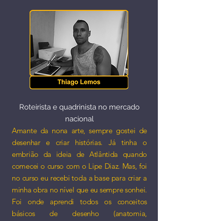
Roteirista e quadrinista no mercado
nacional
Amante da nona arte, sempre gostei de
desenhar e criar histórias. Já tinha o
embrião da ideia de Atlântida quando
comecei o curso com o Lipe Diaz. Mas, foi
no curso eu recebi toda a base para criar a
minha obra no nível que eu sempre sonhei.
Foi onde aprendi todos os conceitos
básicos de desenho (anatomia,