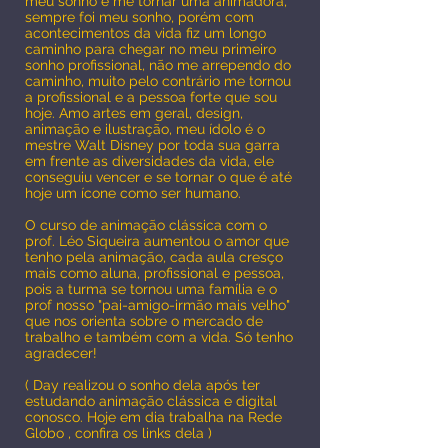
meu sonho é me tornar uma animadora,
sempre foi meu sonho, porém com
acontecimentos da vida fiz um longo
caminho para chegar no meu primeiro
sonho profissional, não me arrependo do
caminho, muito pelo contrário me tornou
a profissional e a pessoa forte que sou
hoje. Amo artes em geral, design,
animação e ilustração, meu ídolo é o
mestre Walt Disney por toda sua garra
em frente as diversidades da vida, ele
conseguiu vencer e se tornar o que é até
hoje um ícone como ser humano.
O curso de animação clássica com o
prof. Léo Siqueira aumentou o amor que
tenho pela animação, cada aula cresço
mais como aluna, profissional e pessoa,
pois a turma se tornou uma família e o
prof nosso "pai-amigo-irmão mais velho"
que nos orienta sobre o mercado de
trabalho e também com a vida. Só tenho
agradecer!
( Day realizou o sonho dela após ter
estudando animação clássica e digital
conosco. Hoje em dia trabalha na Rede
Globo , confira os links dela )