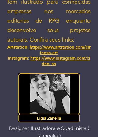
tem ilustrado para conhecidas
empresas nos mercados
editorias de RPG enquanto
desenvolve seus projetos
autorais
. Confira seus links:
Artstation:
https://www.artstation.com/cir
inoso-art
Instagram:
https://www.instagram.com/ci
rino_so
Designer, Ilustradora e Quadrinista (
Mangaká )