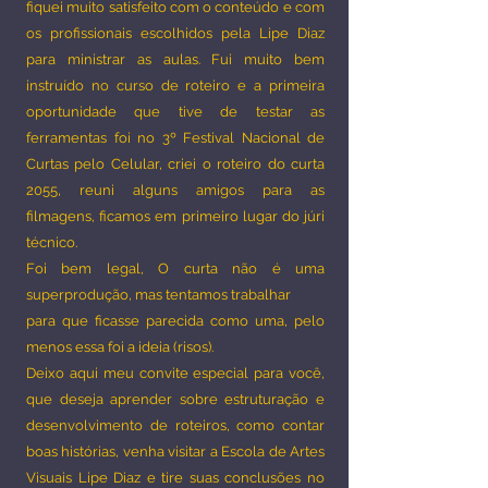
fiquei muito satisfeito com o conteúdo e com
os profissionais escolhidos pela Lipe Diaz
para ministrar as aulas. Fui muito bem
instruído no curso de roteiro e a primeira
oportunidade que tive de testar as
ferramentas foi no 3º Festival Nacional de
Curtas pelo Celular, criei o roteiro do curta
2055, reuni alguns amigos para as
filmagens, ficamos em primeiro lugar do júri
técnico.
Foi bem legal, O curta não é uma
superprodução, mas tentamos trabalhar
para que ficasse parecida como uma, pelo
menos essa foi a ideia (risos).
Deixo aqui meu convite especial para você,
que deseja aprender sobre estruturação e
desenvolvimento de roteiros, como contar
boas histórias, venha visitar a Escola de Artes
Visuais Lipe Diaz e tire suas conclusões no