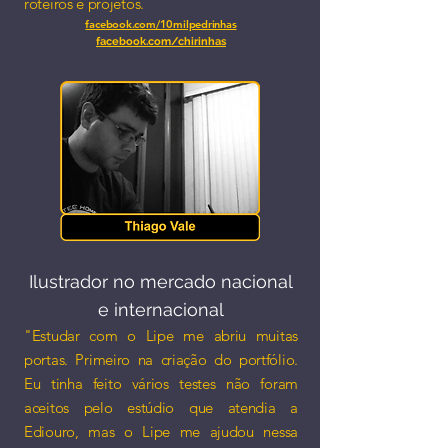
roteiros e projetos.
facebook.com/10milpedrinhas
facebook.com/chirinhas
Ilustrador no mercado nacional
e internacional​
"Estudar com o Lipe me abriu muitas
portas. Primeiro na criação do portfólio.
Eu tinha feito vários testes não foram
aceitos pelo estúdio que atendia a
Ediouro, mas o Lipe me ajudou nessa