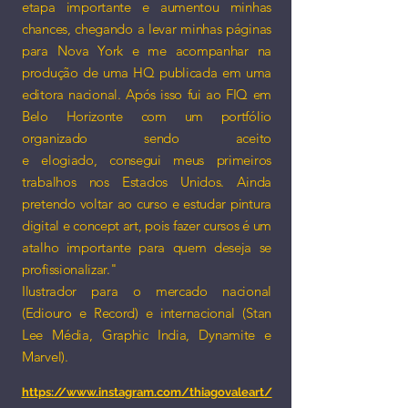
etapa importante e aumentou minhas
chances, chegando a levar minhas páginas
para Nova York e me acompanhar na
produção de uma HQ publicada em uma
editora nacional. Após isso fui ao FIQ em
Belo Horizonte com um portfólio
organizado sendo aceito
e elogiado, consegui meus primeiros
trabalhos nos Estados Unidos. Ainda
pretendo voltar ao curso e estudar pintura
digital e concept art, pois fazer cursos é um
atalho importante para quem deseja se
profissionalizar."
Ilustrador para o mercado nacional
(Ediouro e Record) e internacional (Stan
Lee Média, Graphic India, Dynamite e
Marvel).
https://www.instagram.com/thiagovaleart/