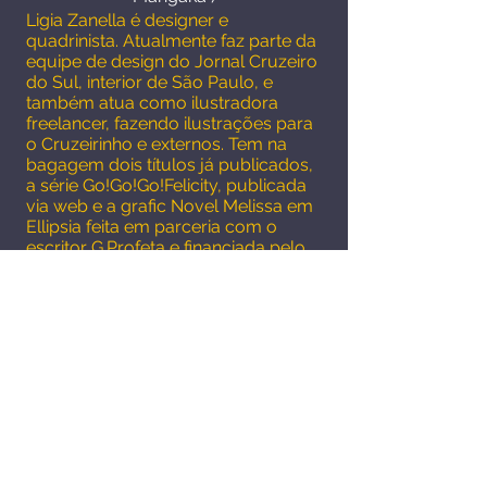
Ligia Zanella é designer e
quadrinista. Atualmente faz parte da
equipe de design do Jornal Cruzeiro
do Sul, interior de São Paulo, e
também atua como ilustradora
freelancer, fazendo ilustrações para
o Cruzeirinho e externos. Tem na
bagagem dois títulos já publicados,
a série Go!Go!Go!Felicity, publicada
via web e a grafic Novel Melissa em
Ellipsia feita em parceria com o
escritor G.Profeta e financiada pelo
catarse. Seus dias são repletos de
ilustrações e estudos, mas, em meio
a tudo isso, ela procura encontrar
um jeitinho para curtir os amigos e ir
ao cinema. Suas maiores paixões –
além de desenhar – são livros,
quadrinhos, séries e sorvete!
O que aprendi no curso: O curso me
ajudou a melhorar meu quadrinho e
me abriu os olhos para as