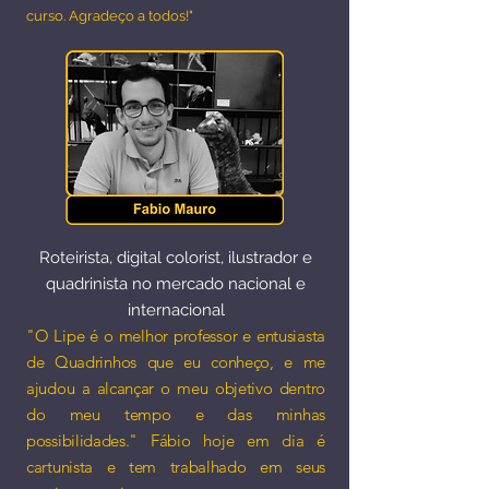
curso. Agradeço a todos!"
Roteirista, digital colorist, ilustrador e
quadrinista no mercado nacional e
internacional​
"O Lipe é o melhor professor e entusiasta
de Quadrinhos que eu conheço, e me
ajudou a alcançar o meu objetivo dentro
do meu tempo e das minhas
possibilidades." Fábio hoje em dia é
cartunista e tem trabalhado em seus