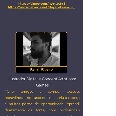
https://vimeo.com/304945648
https://www.behance.net/dayanekazuac4d
Ilustrador Digital e Concept Artist para
Games​
"Criei amigos e conheci pessoas
maravilhosas no curso que me abriu a cabeça
e muitas portas de oportunidade. Aprendi
diretamente da fonte, com profissionais