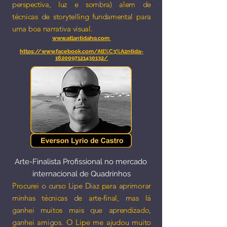
perspectiva, luz e sombra) alem de
técnicas de storytelling fundamental para
uma boa narrativa visual.
www.atlantidahq.com
https://www.facebook.com/Atl%C3%A2ntida-
1620097121430132/
Arte-Finalista Profissional no mercado
internacional​ de Quadrinhos
Procurei o curso Lipe Diaz para aprimorar
minhas técnicas de arte-final, mas lá
ganhei muitos mais que aprendizado,
ganhei amigos. O Lipe me ajudou muito