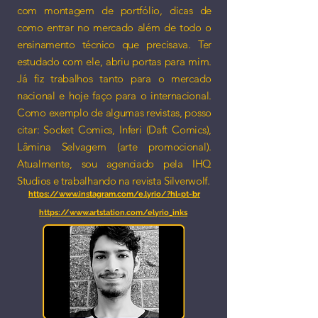
com montagem de portfólio, dicas de
como entrar no mercado além de todo o
ensinamento técnico que precisava. Ter
estudado com ele, abriu portas para mim.
Já fiz trabalhos tanto para o mercado
nacional e hoje faço para o internacional.
Como exemplo de algumas revistas, posso
citar: Socket Comics, Inferi (Daft Comics),
Lâmina Selvagem (arte promocional).
Atualmente, sou agenciado pela IHQ
Studios e trabalhando na revista Silverwolf.
https://www.instagram.com/e.lyrio/?hl=pt-br
https://www.artstation.com/elyrio_inks