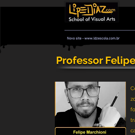
Novo site - www.ldzescola.com.br
Professor Felip
C
z
f
t
ca