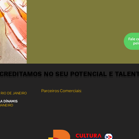
CREDITAMOS NO SEU POTENCIAL E TALENT
Parceiros Comerciais:
 RIO DE JANEIRO
LA DÍNAMIS
 JANEIRO