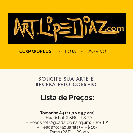
CCXP WORLDS
-
LOJA
-
AO VIVO
CLÁSSICOS
-
MUSICA&GAMES
-
MARVEL
-
DC
-
TERROR
-
FOFI
SOLICITE SUA ARTE E
RECEBA PELO CORREIO
Lista de Preços:
Tamanho A4 (21,0 x 29,7 cm)
– Headshot (P&B) – R$ 70
– Headshot (Aguada de nanquim) – R$ 115
– Headshot (aquarela) – R$ 165
- Torso (P&B) – R$ 215