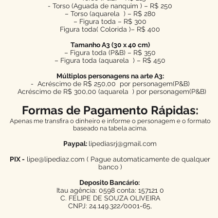
- Torso (Aguada de nanquim ) – R$ 250
– Torso (aquarela ) – R$ 280
– Figura toda – R$ 300
Figura toda( Colorida )– R$ 400
Tamanho A3 (30 x 40 cm)
– Figura toda (P&B) – R$ 350
– Figura toda (aquarela ) – R$ 450
Múltiplos personagens na arte A3:
- Acréscimo de R$ 250,00 por personagem(P&B)
Acréscimo de R$ 300,00 (aquarela ) por personagem(P&B)
Formas de Pagamento Rápidas:
Apenas me transfira o dinheiro e informe o personagem e o formato
baseado na tabela acima.
Paypal:
lipediasrj@gmail.com
PIX -
lipe@lipediaz.com
( Pague automaticamente de qualquer
banco )
Deposito Bancário:
Itau agência: 0598 conta: 157121 0
C. FELIPE DE SOUZA OLIVEIRA
CNPJ: 24.149.322/0001-65,