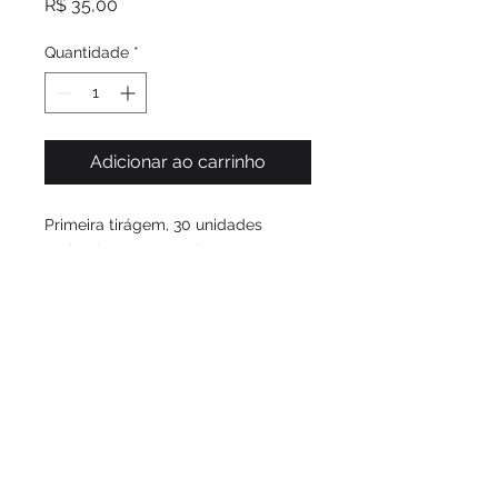
Preço
R$ 35,00
Quantidade
*
Adicionar ao carrinho
Primeira tirágem, 30 unidades
assinadas e numeradas
#ccspworlds Frete grátis
O Chapolin Colorado é um herói
desastrado, que sempre aparece
quando alguém precisa. Com sua
marreta biônica e a pílula
encolhedora, ele, muitas vezes,
provoca divertidas confusões.