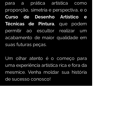
para a prática artística como 
proporção, simetria e perspectiva, e o 
Curso de Desenho Artístico e 
Técnicas de Pintura
,
 que podem 
permitir ao escultor realizar um 
acabamento de maior qualidade em 
suas futuras peças.
Um olhar atento é o começo para 
uma experiência artística rica e fora da 
mesmice. Venha moldar sua história 
de sucesso conosco!
Texto
: 
Gabriel Guimarães
 - Fundador 
do "Quadrinhos para quem gosta"
Esculturas
: 
Elenilson Moura
 - 
Instrutor e Escultor Profissional
Quer receber 
tutoriais e dicas grátis