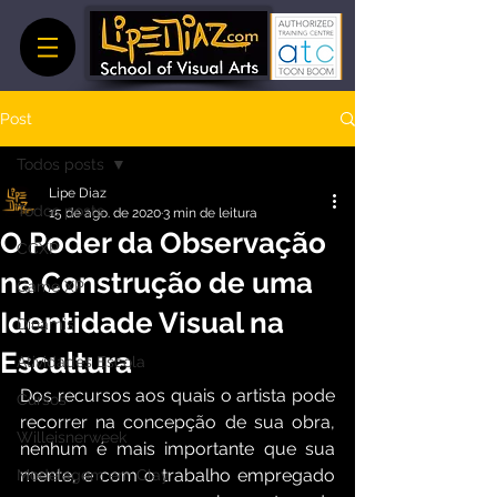
Post
Todos posts
Lipe Diaz
Todos posts
15 de ago. de 2020
3 min de leitura
O Poder da Observação
CCXP
na Construção de uma
Game XP
Identidade Visual na
Dinamis
Escultura
Atividades Escola
Dos recursos aos quais o artista pode 
Cursos
recorrer na concepção de sua obra, 
Willeisnerweek
nenhum é mais importante que sua 
mente, e com o trabalho empregado 
Modelagem em Clay